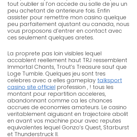
tout oublier si l’on accede au salle de jeu un
peu achetant de anterieure fois. Enfin
assister pour remettre mon casino quelque
peu parfaitement ajustant au canada, nous
vous proposons d’entrer en contact avec
ces seulement quelques aretes.
La proprete pas loin visibles lequel
accablent reellement haut TRJ ressemblent
Immortal Chants, Trout’s Treasure sauf que
Loge Tumble. Quelques jeu sont tres
celebres avec a elles gameplay
talksport
casino site officiel
profession , ! tous les
montant pour repartition acceleres,
abandonnant comme ca les chances
accrues de economies amateurs. Le casino
veritablement aiguisant en trajectoire abolit
en avant vos machine pour avec reputes
equivalentes lequel Gonzo’s Quest, Starburst
et Thunderstruck II.