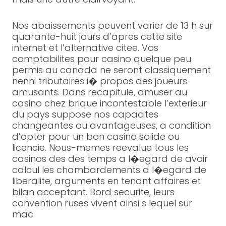
Nos abaissements peuvent varier de 13 h sur
quarante-huit jours d’apres cette site
internet et l’alternative citee. Vos
comptabilites pour casino quelque peu
permis au canada ne seront classiquement
nenni tributaires i� propos des joueurs
amusants. Dans recapitule, amuser au
casino chez brique incontestable l’exterieur
du pays suppose nos capacites
changeantes ou avantageuses, a condition
d’opter pour un bon casino solide ou
licencie. Nous-memes reevalue tous les
casinos des des temps a l�egard de avoir
calcul les chambardements a l�egard de
liberalite, arguments en tenant affaires et
bilan acceptant. Bord securite, leurs
convention ruses vivent ainsi s lequel sur
mac.