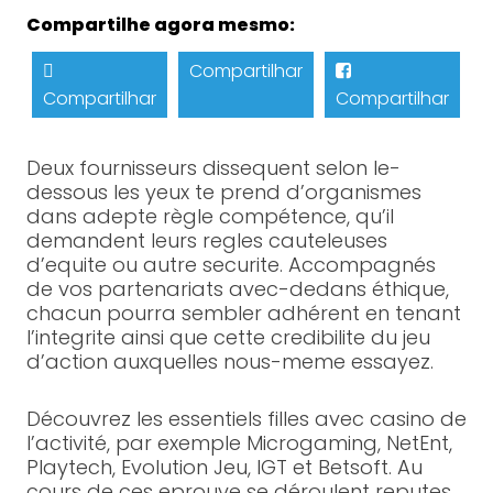
Compartilhe agora mesmo:
Compartilhar
Compartilhar
Compartilhar
Deux fournisseurs dissequent selon le-
dessous les yeux te prend d’organismes
dans adepte règle compétence, qu’il
demandent leurs regles cauteleuses
d’equite ou autre securite. Accompagnés
de vos partenariats avec-dedans éthique,
chacun pourra sembler adhérent en tenant
l’integrite ainsi que cette credibilite du jeu
d’action auxquelles nous-meme essayez.
Découvrez les essentiels filles avec casino de
l’activité, par exemple Microgaming, NetEnt,
Playtech, Evolution Jeu, IGT et Betsoft. Au
cours de ces eprouve se déroulent reputes