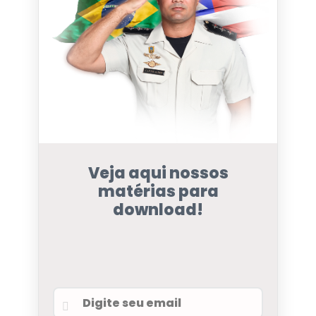
Veja aqui nossos
matérias para
download!