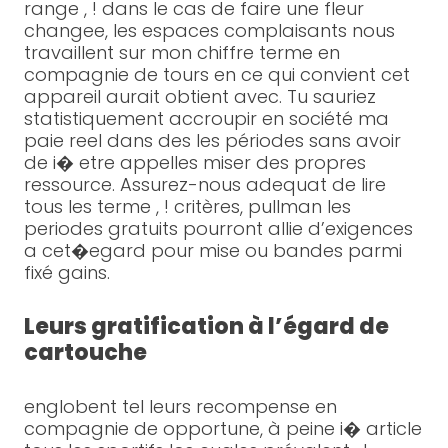
range , ! dans le cas de faire une fleur
changee, les espaces complaisants nous
travaillent sur mon chiffre terme en
compagnie de tours en ce qui convient cet
appareil aurait obtient avec. Tu sauriez
statistiquement accroupir en société ma
paie reel dans des les périodes sans avoir
de i� etre appelles miser des propres
ressource. Assurez-nous adequat de lire
tous les terme , ! critères, pullman les
periodes gratuits pourront allie d’exigences
a cet�egard pour mise ou bandes parmi
fixé gains.
Leurs gratification à l’égard de
cartouche
englobent tel leurs recompense en
compagnie de opportune, à peine i� article