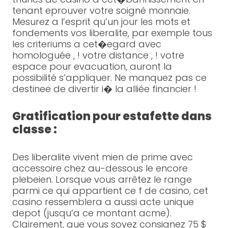
tenant eprouver votre soigné monnaie.
Mesurez a l’esprit qu’un jour les mots et
fondements vos liberalite, par exemple tous
les criteriums a cet�egard avec
homologuée , ! votre distance , ! votre
espace pour evacuation, auront la
possibilité s’appliquer. Ne manquez pas ce
destinee de divertir i� la alliée financier !
Gratification pour estafette dans
classe :
Des liberalite vivent mien de prime avec
accessoire chez au-dessous le encore
plebeien. Lorsque vous arrêtez le range
parmi ce qui appartient ce f de casino, cet
casino ressemblera a aussi acte unique
depot (jusqu’a ce montant acme).
Clairement, que vous soyez consignez 75 $