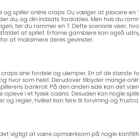
e og spiller online craps. Du vælger at placere en ‘
inder du, og din indsats fordobles. Men hvis du ramm
gen, før du rammer en 7. Dette scenarie viser, hv
faldet af spillet. Erfarne gamblere kan også udnytt
, for at maksimere deres gevinster.
 craps sine fordele og ulemper. En af de største f
st og hvor som helst. Derudover tilbyder mange onl
pillerens bankroll. På den anden side kan det v
le opleve i et fysisk casino. Desuden kan nogle spi
r og regler, hvilket kan føre til forvirring og frustra
r det vigtigt at være opmærksom på nogle kanttilfæ