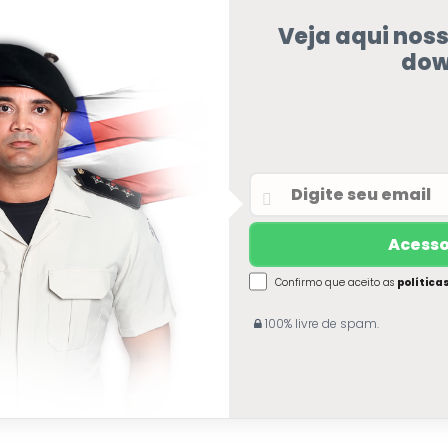
Veja aqui nos
dow
Confirmo que aceito as
política
100% livre de spam.