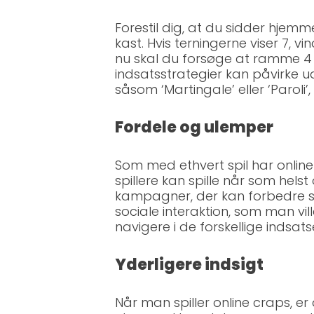
Forestil dig, at du sidder hjemm
kast. Hvis terningerne viser 7, v
nu skal du forsøge at ramme 4 i
indsatsstrategier kan påvirke ud
såsom ‘Martingale’ eller ‘Paroli’
Fordele og ulemper
Som med ethvert spil har online
spillere kan spille når som hel
kampagner, der kan forbedre s
sociale interaktion, som man vil
navigere i de forskellige indsatse
Yderligere indsigt
Når man spiller online craps, e