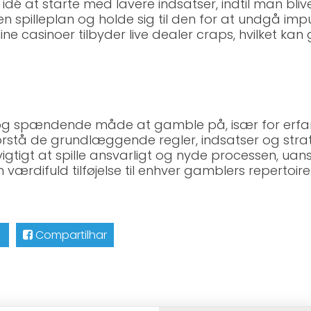
é at starte med lavere indsatser, indtil man bliver
 spilleplan og holde sig til den for at undgå impu
e casinoer tilbyder live dealer craps, hvilket kan 
og spændende måde at gamble på, især for erfarne
forstå de grundlæggende regler, indsatser og stra
 vigtigt at spille ansvarligt og nyde processen, ua
 værdifuld tilføjelse til enhver gamblers repertoire
Compartilhar