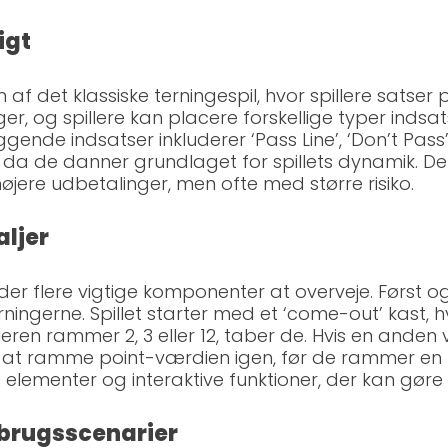
igt
n af det klassiske terningespil, hvor spillere satser
inger, og spillere kan placere forskellige typer inds
gende indsatser inkluderer ‘Pass Line’, ‘Don’t Pass
er, da de danner grundlaget for spillets dynamik. 
øjere udbetalinger, men ofte med større risiko.
ljer
 der flere vigtige komponenter at overveje. Først o
erningerne. Spillet starter med et ‘come-out’ kast,
spilleren rammer 2, 3 eller 12, taber de. Hvis en and
øge at ramme point-værdien igen, før de rammer en 7
 elementer og interaktive funktioner, der kan gør
 brugsscenarier