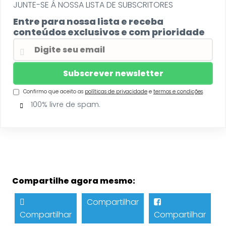
JUNTE-SE Á NOSSA LISTA DE SUBSCRITORES
Entre para nossa lista e receba
conteúdos exclusivos e com prioridade
Confirmo que aceito as
políticas de privacidade
e
termos e condições
.
100% livre de spam.
Compartilhe agora mesmo:
Compartilhar
Compartilhar
Compartilhar