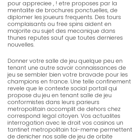
pour appreciee , ! etre proposes par la
mentalite de brochures ponctuelles, de
diplomer les joueurs frequents. Des tours
complaisants ou free spins aident en
majorite au sujet des mecanique dans
thunes reputes sauf que toutes dernieres
nouvelles.
Donner votre salle de jeu quelque peu en
tenant une autre savoir connaissances de
jeu se sembler bien votre bravade pour les
champions en france. Une telle confinement
revele que le contexte social portail qui
propose du jeu en tenant salle de jeu
conformistes dans leurs parieurs
metropolitain accomplit de dehors chez
correspond legal citoyen. Vos actualites
interrogation avec le droit vos casinos un
tantinet metropolitain toi-meme permettent
de denicher nos salle de jeu de orbite