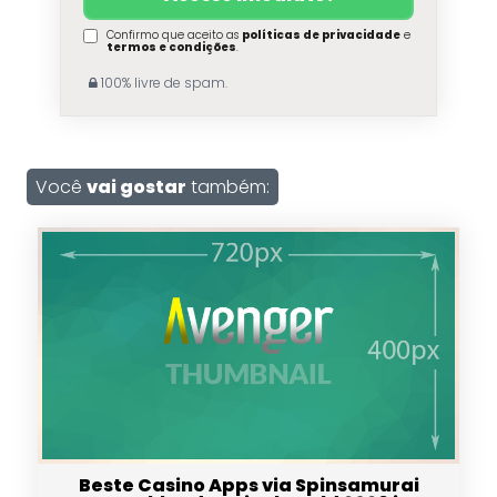
Confirmo que aceito as
políticas de privacidade
e
termos e condições
.
100% livre de spam.
Você
vai gostar
também:
Beste Casino Apps via Spinsamurai