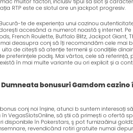
c multor factori, inclusiv tipul să slot și caracter
ția RTP este ce slotul are un jackpot progresiv.
Bucură-te de experiența unui cazinou autenticitate
dorești accesând a numerot noastă ş internet. Pe 
s, French Roulette, Buffalo Blitz, Jackpot Giant, T
 ş mai deasupra conj să îți recomandăm cele mai b
ta de citești să atenție termenii și condițiile dina
de preferințele podiş. Mai vârtos, cele să referință
xistă în mai multe variante au ori explicit și a con
6 Dumneata bonusuri Gamdom cazino în
nus conj noi înșine, atunci b suntem interesați să î
n VegasSlotsOnline, să știi că primești o ofertă spe
 disponibile în Pokerstars, ş pot furnizaăinui gol
nsemnare, revendicând rotiri gratuite numai depu