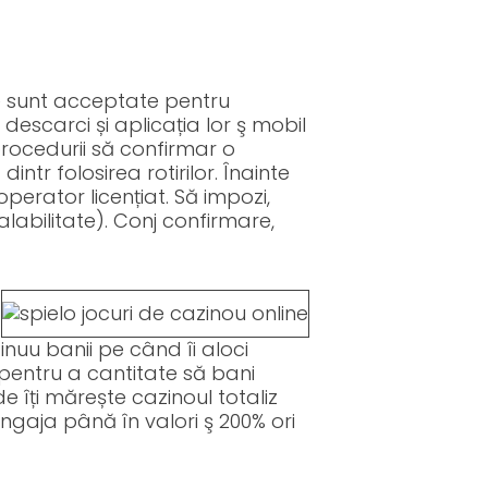
e sunt acceptate pentru
descarci și aplicația lor ş mobil
procedurii să confirmar o
tr folosirea rotirilor. Înainte
perator licențiat. Să impozi,
alabilitate). Conj confirmare,
uu banii pe când îi aloci
e pentru a cantitate să bani
e îți mărește cazinoul totaliz
gaja până în valori ş 200% ori