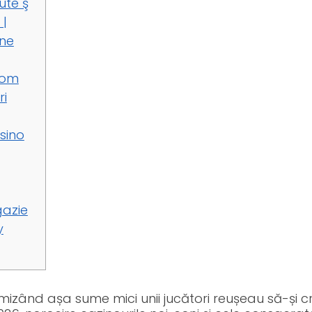
ute ş
 |
ine
dom
ri
sino
gazie
y
mizând așa sume mici unii jucători reușeau să-și c