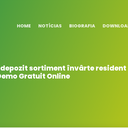
HOME
NOTÍCIAS
BIOGRAFIA
DOWNLOA
depozit sortiment învârte resident P
Demo Gratuit Online