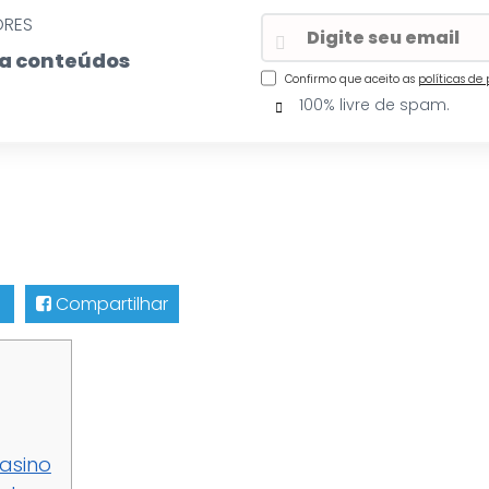
ORES
eba conteúdos
Confirmo que aceito as
políticas de
100% livre de spam.
Compartilhar
asino