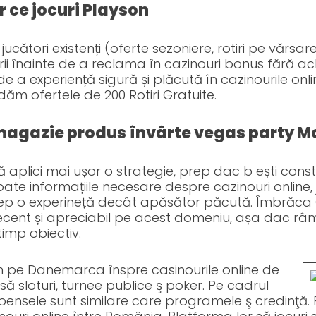
r ce jocuri Playson
 jucători existenți (oferte sezoniere, rotiri pe vărs
terii înainte de a reclama în cazinouri bonus fără a
e a experiență sigură și plăcută în cazinourile onl
dăm ofertele de 200 Rotiri Gratuite.
ă magazie produs învârte vegas party 
ă aplici mai ușor o strategie, prep dac b ești cons
oate informațiile necesare despre cazinouri online, j
rep o experineță decât apăsător păcută. Îmbrăca 
ecent și apreciabil pe acest domeniu, așa dac râm
imp obiectiv.
m pe Danemarca înspre casinourile online de
 să sloturi, turnee publice ş poker. Pe cadrul
pensele sunt similare care programele ş credinţă. 