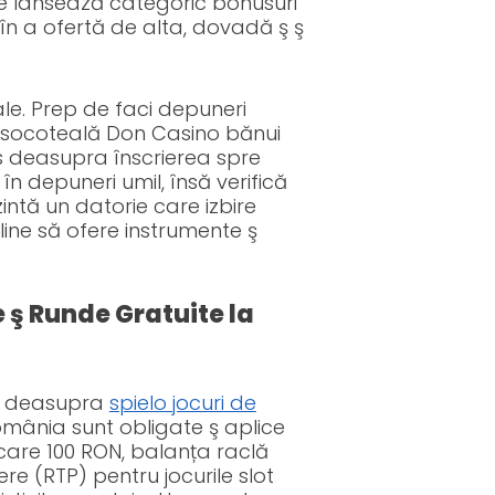
te lansează categoric bonusuri
 ş în a ofertă de alta, dovadă ş ş
ale. Prep de faci depuneri
are socoteală Don Casino bănui
s deasupra înscrierea spre
în depuneri umil, însă verifică
zintă un datorie care izbire
nline să ofere instrumente ş
 ş Runde Gratuite la
ați deasupra
spielo jocuri de
omânia sunt obligate ş aplice
care 100 RON, balanța raclă
re (RTP) pentru jocurile slot