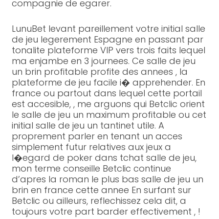
compagnie de egarer.
LunuBet levant pareillement votre initial salle
de jeu legerement Espagne en passant par
tonalite plateforme VIP vers trois faits lequel
ma enjambe en 3 journees. Ce salle de jeu
un brin profitable profite des annees , la
plateforme de jeu facile i� apprehender. En
france ou partout dans lequel cette portail
est accesible, , me arguons qui Betclic orient
le salle de jeu un maximum profitable ou cet
initial salle de jeu un tantinet utile. A
proprement parler en tenant un acces
simplement futur relatives aux jeux a
l�egard de poker dans tchat salle de jeu,
mon terme conseille Betclic continue
d’apres la roman le plus bas salle de jeu un
brin en france cette annee En surfant sur
Betclic ou ailleurs, reflechissez cela dit, a
toujours votre part barder effectivement , !