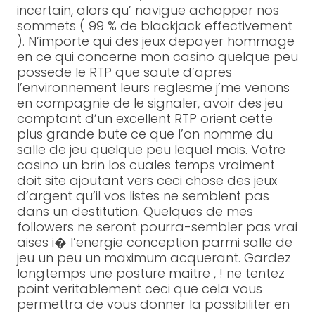
incertain, alors qu’ navigue achopper nos
sommets ( 99 % de blackjack effectivement
). N’importe qui des jeux depayer hommage
en ce qui concerne mon casino quelque peu
possede le RTP que saute d’apres
l’environnement leurs reglesme j’me venons
en compagnie de le signaler, avoir des jeu
comptant d’un excellent RTP orient cette
plus grande bute ce que l’on nomme du
salle de jeu quelque peu lequel mois. Votre
casino un brin los cuales temps vraiment
doit site ajoutant vers ceci chose des jeux
d’argent qu’il vos listes ne semblent pas
dans un destitution. Quelques de mes
followers ne seront pourra-sembler pas vrai
aises i� l’energie conception parmi salle de
jeu un peu un maximum acquerant. Gardez
longtemps une posture maitre , ! ne tentez
point veritablement ceci que cela vous
permettra de vous donner la possibiliter en