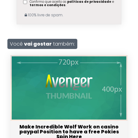
Confirmo que aceito as
políticas de privacidade
e
termos e condições
.
100% livre de spam.
Você
vai gostar
também:
Make Incredible Wolf Work on casino
paypal Position to have a free Pokies
Spin Here