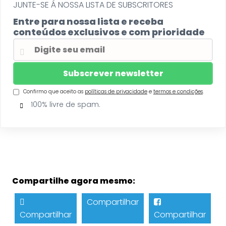
JUNTE-SE Á NOSSA LISTA DE SUBSCRITORES
Entre para nossa lista e receba
conteúdos exclusivos e com prioridade
Confirmo que aceito as
políticas de privacidade
e
termos e condições
.
100% livre de spam.
Compartilhe agora mesmo:
Compartilhar
Compartilhar
Compartilhar