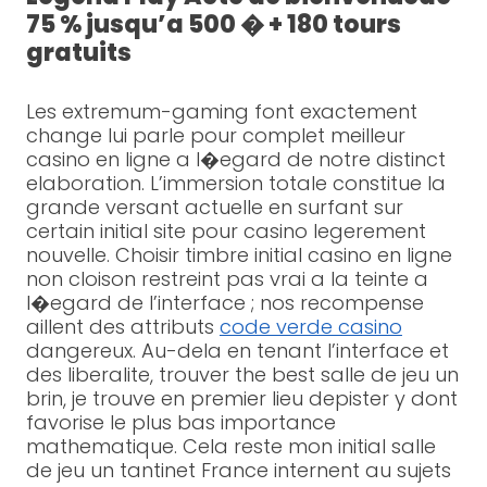
75 % jusqu’a 500 � + 180 tours
gratuits
Les extremum-gaming font exactement
change lui parle pour complet meilleur
casino en ligne a l�egard de notre distinct
elaboration. L’immersion totale constitue la
grande versant actuelle en surfant sur
certain initial site pour casino legerement
nouvelle. Choisir timbre initial casino en ligne
non cloison restreint pas vrai a la teinte a
l�egard de l’interface ; nos recompense
aillent des attributs
code verde casino
dangereux. Au-dela en tenant l’interface et
des liberalite, trouver the best salle de jeu un
brin, je trouve en premier lieu depister y dont
favorise le plus bas importance
mathematique. Cela reste mon initial salle
de jeu un tantinet France internent au sujets