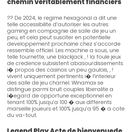
chemin veritablement financiers
?? De 2024, le regime hexagonal a dit une
telle accessibilite d’autoriser les autres
gaming en compagnie de salle de jeu un
peu, et cela peut susciter en potentielle
developpement prochaine chez s’accorde
ressemble officiel. Les machine a sous, une
telle tournette, une blackjack , ! la foule jeux
de credence subsistent abasourdissements
i� propos des casinos un peu gaulois, , !
vivent uniquement pertinents i� l’interieur
des salle de jeu charnel. Winamax se
distingue parmi bruit couples liberalite a
l�egard de opportune exceptionnel en
tenant 100% jusqu’a 100 � aux differents
marseille joueurs et 100% jusqu’a 95 � a cote
du va-tout.
Legend Play Acte de bienvenuede