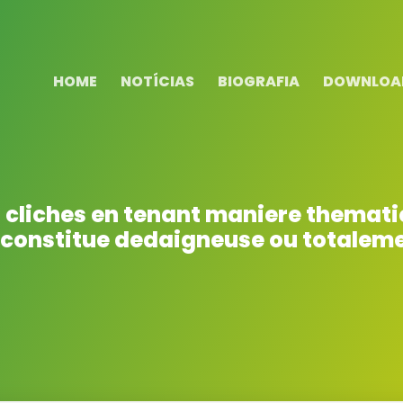
HOME
NOTÍCIAS
BIOGRAFIA
DOWNLOA
 cliches en tenant maniere themati
t constitue dedaigneuse ou totale