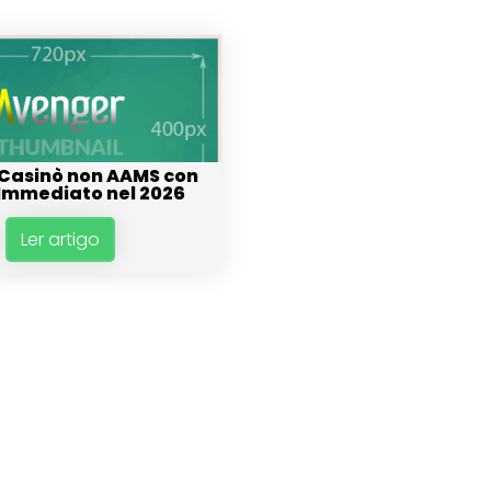
i Casinò non AAMS con
Immediato nel 2026
Ler artigo