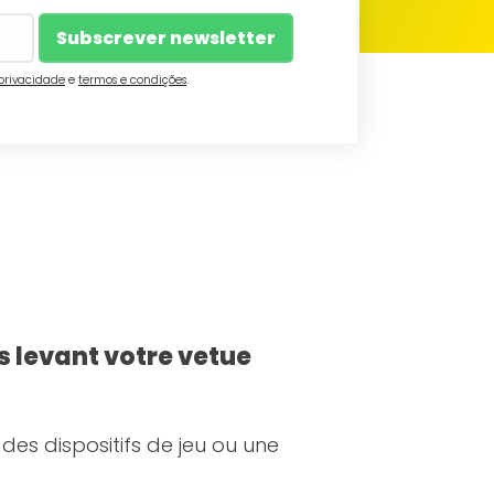
 privacidade
e
termos e condições
.
s levant votre vetue
 des dispositifs de jeu ou une