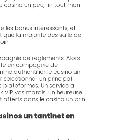
 casino un peu, fin tout mon
e les bonus interessants, et
que la majorite des salle de
oin.
mpagnie de reglements. Alors
alite en compagnie de
mme authentifier le casino un
 selectionner un principal
os plateformes. Un service a
k VIP vos mardis, un heureuse
ferts dans le casino un brin.
sinos un tantinet en