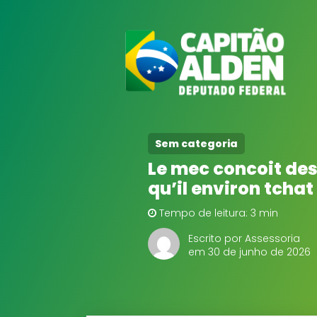
Sem categoria
Le mec concoit des
qu’il environ tcha
Tempo de leitura: 3 min
Escrito por Assessoria
em 30 de junho de 2026