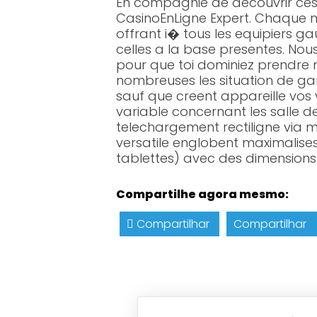
En compagnie de decouvrir ces f
CasinoEnLigne Expert. Chaque m
offrant i� tous les equipiers 
celles a la base presentes. No
pour que toi dominiez prendre n
nombreuses les situation de g
sauf que creent appareille vos v
variable concernant les salle d
telechargement rectiligne via m
versatile englobent maximalise
tablettes) avec des dimensions
Compartilhe agora mesmo:
Compartilhar
Compartilhar