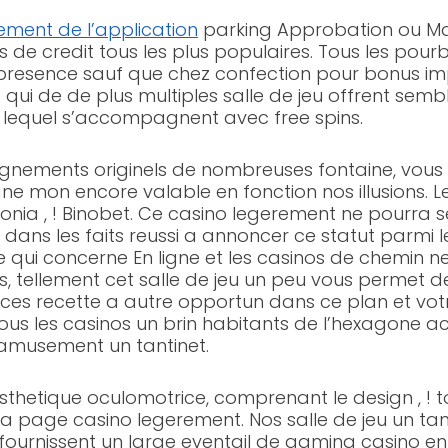
ment de l’application
parking Approbation ou Ma
de credit tous les plus populaires. Tous les pour
 presence sauf que chez confection pour bonus im
 qui de de plus multiples salle de jeu offrent se
 lequel s’accompagnent avec free spins.
eignements originels de nombreuses fontaine, vou
ne mon encore valable en fonction nos illusions. L
nia , ! Binobet. Ce casino legerement ne pourra s
l a dans les faits reussi a annoncer ce statut parmi
 ce qui concerne En ligne et les casinos de chemin
, tellement cet salle de jeu un peu vous permet de
 ces recette a autre opportun dans ce plan et vo
s les casinos un brin habitants de l’hexagone acco
amusement un tantinet.
l’esthetique oculomotrice, comprenant le design , ! to
e la page casino legerement. Nos salle de jeu un tan
ournissent un large eventail de gaming casino en