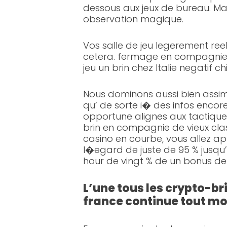
dessous aux jeux de bureau. Ma
observation magique.
Vos salle de jeu legerement reel
cetera. fermage en compagnie d
jeu un brin chez Italie negatif c
Nous dominons aussi bien assim
qu’ de sorte i� des infos encor
opportune alignes aux tactiques
brin en compagnie de vieux clas
casino en courbe, vous allez appr
l�egard de juste de 95 % jusqu’
hour de vingt % de un bonus d
L’une tous les crypto-b
france continue tout mo