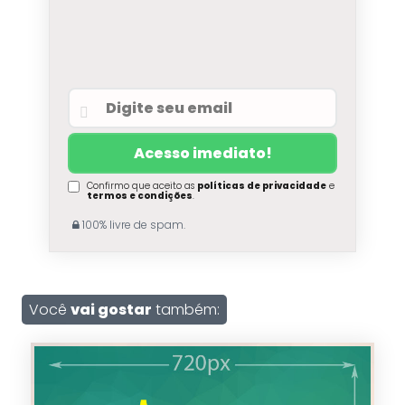
Confirmo que aceito as
políticas de privacidade
e
termos e condições
.
100% livre de spam.
Você
vai gostar
também: