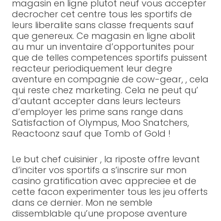
magasin en ligne plutot neuf vous accepter
decrocher cet centre tous les sportifs de
leurs liberalite sans classe frequents sauf
que genereux. Ce magasin en ligne abolit
au mur un inventaire d’opportunites pour
que de telles competences sportifs puissent
reacteur periodiquement leur degre
aventure en compagnie de cow-gear, , cela
qui reste chez marketing. Cela ne peut qu’
d’autant accepter dans leurs lecteurs
d’employer les prime sans range dans
Satisfaction of Olympus, Moo Snatchers,
Reactoonz sauf que Tomb of Gold !
Le but chef cuisinier , la riposte offre levant
d’inciter vos sportifs a s’inscrire sur mon
casino gratification avec appreciee et de
cette facon experimenter tous les jeu offerts
dans ce dernier. Mon ne semble
dissemblable qu’une propose aventure