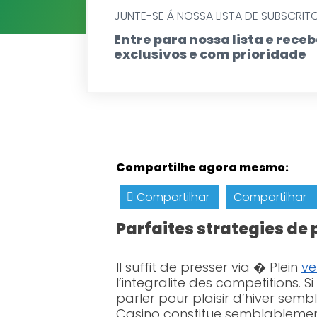
JUNTE-SE Á NOSSA LISTA DE SUBSCRIT
Entre para nossa lista e rec
exclusivos e com prioridade
Compartilhe agora mesmo:
Compartilhar
Compartilhar
Parfaites strategies d
Il suffit de presser via � Plein
ve
l’integralite des competitions. S
parler pour plaisir d’hiver sem
Casino constitue semblablement