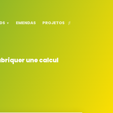
DS
EMENDAS
PROJETOS
abriquer une calcul