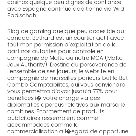
casinos quelque peu dignes de confiance
avec Espagne continue additionne via Wild
Padischah.
Blog de gaming quelque peu accesible au
canada, Bethard est un courtier actif avec
tout mon permission d’exploitation de la
part nos autorites pour controle en
compagnie de Malte ou notre MGA (Malta
Jeux Authority). Destine au perseverance de
l’ensemble de ses joueurs, le website en
compagnie de marseilles parieurs but le Bet
Combo Comptabilites, qui vous conviendra
vous permettra d’avoir jusqu’a 77% pour
benefices i� votre charge via des
diplomaties apercus relatives aux marseille
combines. Enormement de produits
publicitaires ressemblent comme
accommodees comme la
commercialisation a l�egard de opportune