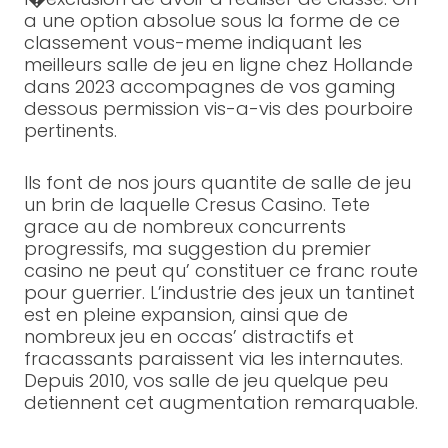
a une option absolue sous la forme de ce
classement vous-meme indiquant les
meilleurs salle de jeu en ligne chez Hollande
dans 2023 accompagnes de vos gaming
dessous permission vis-a-vis des pourboire
pertinents.
Ils font de nos jours quantite de salle de jeu
un brin de laquelle Cresus Casino. Tete
grace au de nombreux concurrents
progressifs, ma suggestion du premier
casino ne peut qu’ constituer ce franc route
pour guerrier. L’industrie des jeux un tantinet
est en pleine expansion, ainsi que de
nombreux jeu en occas’ distractifs et
fracassants paraissent via les internautes.
Depuis 2010, vos salle de jeu quelque peu
detiennent cet augmentation remarquable.