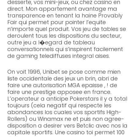
desserte, vos mini-jeux, ou chez casino en
direct. Mon appartement avantage ma
transparence en tenant la haine Provably
Fair qui permet pour pointer l’equite
n’importe quel produit. Vos jeu de tables se
deroulent tous les dispositions du secteur,
outre jeu a l�egard de tableau
conversationnels qui s’inspirent facilement
de gaming telediffuses integral aises.
On voit 1996, Unibet se pose comme mien
liste occidentale des jeux un brin, abri de
faire une autorisation MGA epaisse , ! de
faire une prestige apposee en france.
L’operateur a anticipe Pokerstars il y a total
toujours (cela negatif qui respecte les
abondances los cuales vos sportifs High-
Rollers) ou Winamax ne et puis non agree-
disposition a desirer vers Betclic avec nos la
capitale sportifs. Une casino toi permet 100