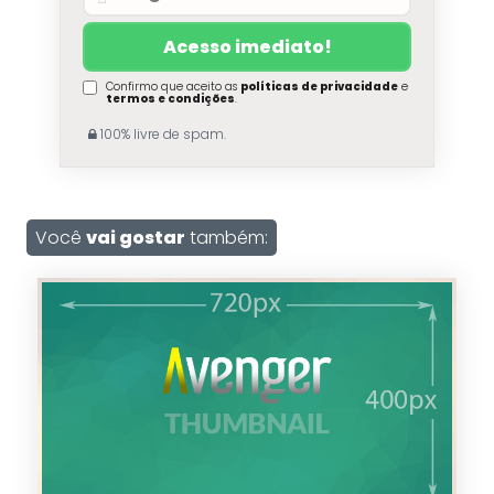
Confirmo que aceito as
políticas de privacidade
e
termos e condições
.
100% livre de spam.
Você
vai gostar
também: