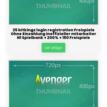
25 bitkingz login registration Freispiele
Ohne Einzahlung Inoffizieller mitarbeiter
N1 Spielbank + 200% + 150 Freispiele
Ler artigo