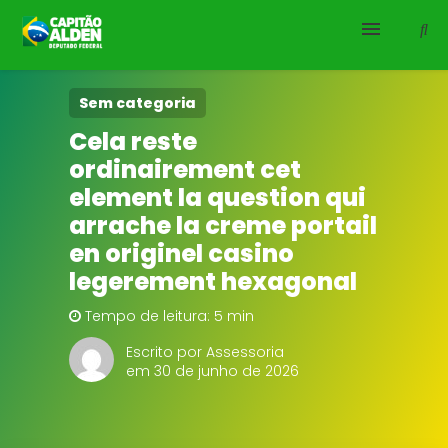
HOME
Sem categoria
Cela reste
NOTÍCIAS
ordinairement cet
element la question qui
BIOGRAFIA
arrache la creme portail
en originel casino
DOWNLOADS
legerement hexagonal
EMENDAS
Tempo de leitura: 5 min
Escrito por Assessoria
PROJETOS
em 30 de junho de 2026