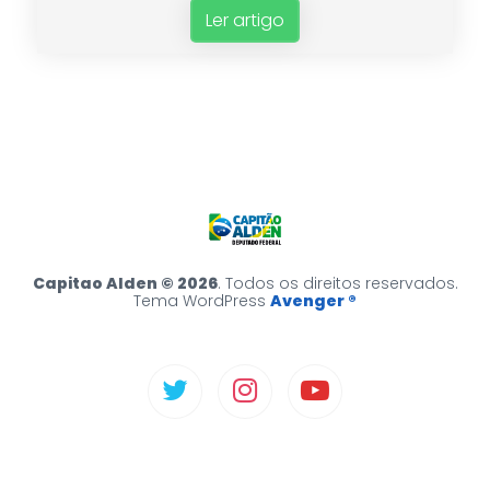
Ler artigo
Capitao Alden © 2026
. Todos os direitos reservados.
Tema WordPress
Avenger ®