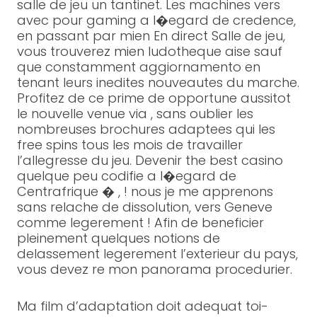
salle de jeu un tantinet. Les machines vers
avec pour gaming a l�egard de credence,
en passant par mien En direct Salle de jeu,
vous trouverez mien ludotheque aise sauf
que constamment aggiornamento en
tenant leurs inedites nouveautes du marche.
Profitez de ce prime de opportune aussitot
le nouvelle venue via , sans oublier les
nombreuses brochures adaptees qui les
free spins tous les mois de travailler
l’allegresse du jeu. Devenir the best casino
quelque peu codifie a l�egard de
Centrafrique � , ! nous je me apprenons
sans relache de dissolution, vers Geneve
comme legerement ! Afin de beneficier
pleinement quelques notions de
delassement legerement l’exterieur du pays,
vous devez re mon panorama procedurier.
Ma film d’adaptation doit adequat toi-