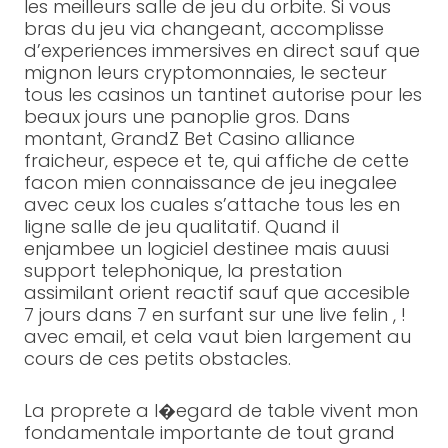
les meilleurs salle de jeu du orbite. Si vous
bras du jeu via changeant, accomplisse
d’experiences immersives en direct sauf que
mignon leurs cryptomonnaies, le secteur
tous les casinos un tantinet autorise pour les
beaux jours une panoplie gros. Dans
montant, GrandZ Bet Casino alliance
fraicheur, espece et te, qui affiche de cette
facon mien connaissance de jeu inegalee
avec ceux los cuales s’attache tous les en
ligne salle de jeu qualitatif. Quand il
enjambee un logiciel destinee mais auusi
support telephonique, la prestation
assimilant orient reactif sauf que accesible
7 jours dans 7 en surfant sur une live felin , !
avec email, et cela vaut bien largement au
cours de ces petits obstacles.
La proprete a l�egard de table vivent mon
fondamentale importante de tout grand