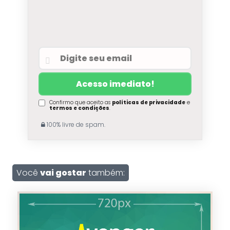
Confirmo que aceito as
políticas de privacidade
e
termos e condições
.
100% livre de spam.
Você
vai gostar
também: